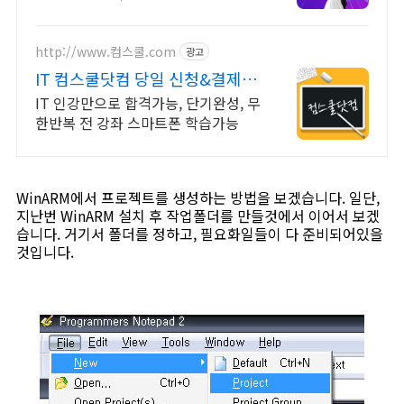
위 장학금 지급 1위, 학사 석사 박사
온라인복수학위까지
http://www.컴스쿨.com
광고
IT 컴스쿨닷컴 당일 신청&결제시
기프티콘!
IT 인강만으로 합격가능, 단기완성, 무
한반복 전 강좌 스마트폰 학습가능
WinARM에서 프로젝트를 생성하는 방법을 보겠습니다. 일단,
지난번 WinARM 설치 후 작업폴더를 만들것에서 이어서 보겠
습니다. 거기서 폴더를 정하고, 필요화일들이 다 준비되어있을
것입니다.