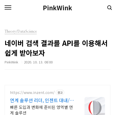
본문 바로가기
PinkWink
Theory/DataScience
네이버 검색 결과를 API를 이용해서
쉽게 받아보자
PinkWink
2020. 10. 13. 08:00
https://www.inzent.com/
광고
연계 솔루션 리더, 인젠트 대내/외
채널 맞춤형 연계
빠른 도입과 변화에 준비된 영역별 연
계 솔루션