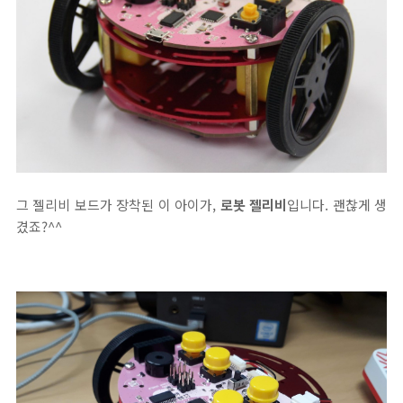
그 젤리비 보드가 장착된 이 아이가,
로봇 젤리비
입니다. 괜찮게 생
겼죠?^^