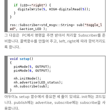
if
 (LED
==
"right"
) {

    digitalWrite(
5
, HIGH
-
digitalRead(
5
));

  }

}

ros
::
Subscriber
<
std_msgs
::
String
>
 sub(
"toggle_l
ed"
, 
&
그 다음은 PC에서 명령을 주면 받아서 처리할 Subscriber를 준
비합니다. 콜백함수를 만들어 주고, left, right에 따라 깜박거리도
록 합니다.
void
setup
()

{ 

  pinMode(
5
, OUTPUT);

  pinMode(
6
, OUTPUT);

  nh.initNode();

  nh.advertise(LED_status);

  nh.subscribe(sub);

아두이노 setup 함수에서 중요한 세 줄이 있네요. init하는 코드입
니다. publish에는 advertise, subscribe에는 subscribe을 사
용합니다.