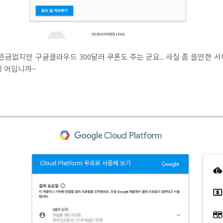
. 뜬금없지만 구글클라우드 300달러 쿠폰도 주는 군요.. 사실 좀 쓸만한 서비
게 어딥니까~